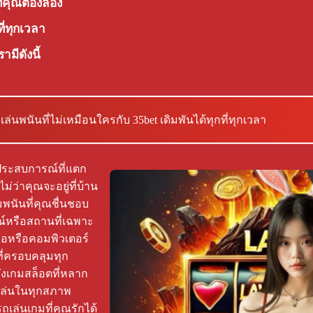
ี่คุณต้องลอง
ที่ทุกเวลา
มีดังนี้
เล่นพนันที่ไม่เหมือนใครกับ 35bet เดิมพันได้ทุกที่ทุกเวลา
สประสบการณ์ที่แตก
ม่ว่าคุณจะอยู่ที่บ้าน
นันที่คุณชื่นชอบ
ณ์หรือสถานที่เฉพาะ
ือหรือคอมพิวเตอร์
่ครอบคลุมทุก
ถึงเกมสล็อตที่หลาก
รเล่นในทุกสภาพ
ถเล่นเกมที่คุณรักได้