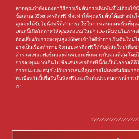
หากคุณกำลังมองหาวิธีการเริ่มต้นการเดิมพันที่ไม่ต้องใช้เ
ข้อเสนอ 35bet
เครดิตฟรี ที่จะทำให้คุณเริ่มต้นได้อย่างมั่น
คุณจะได้รับโบนัสฟรีที่สามารถใช้ในการเล่นเกมพนันที่คุณช
เสนอนี้เปิดโอกาสให้คุณลองเกมใหม่ๆ และเพิ่มทุนในการเ
ต้องเสี่ยงกับการลงทุนสูง
35bet
เข้าใจดีว่าการเริ่มต้นใหม
อาจเป็นเรื่องท้าทาย จึงมอบเครดิตฟรีให้กับผู้เล่นใหม่เพื่
สำรวจแพลตฟอร์มและค้นพบเกมที่เหมาะกับคุณที่สุด โดยไม่
การลงทุนมากเกินไป ข้อเสนอเครดิตฟรีนี้ยังเป็นโอกาสที่ด
การชนะและสนุกไปกับการเล่นที่คุณอาจไม่เคยสัมผัสมาก่อ
ทะเบียนวันนี้เพื่อรับโบนัสฟรีและเริ่มต้นประสบการณ์การเดิม
เรา