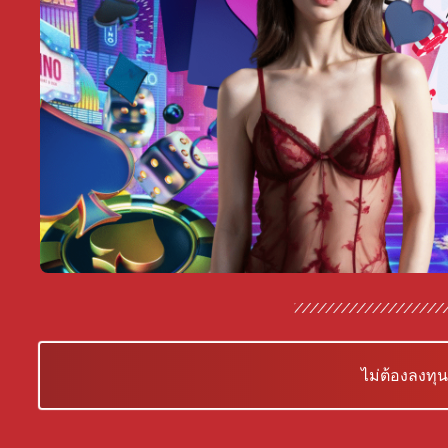
ไม่ต้องลงทุน