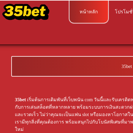
Skip
to
หน้าหลัก
โปรโมชั
content
35bet
35bet
เริ่มต้นการเดิมพันที่เว็บพนัน com วันนี้และรับเครดิต
กับการเล่นสล็อตที่หลากหลาย พร้อมระบบการเงินสะดวกผ่า
และรวดเร็ว ไม่ว่าคุณจะเป็นแฟน slot หรือมองหาโอกาสใ
เรามีทุกสิ่งที่คุณต้องการ พร้อมสนุกไปกับโบนัสพิเศษที่ม
ใหม่