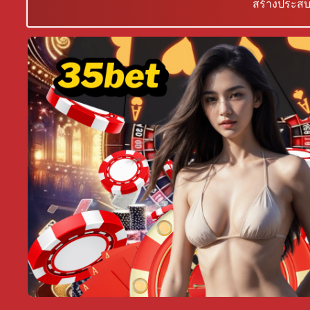
สร้างประสบก