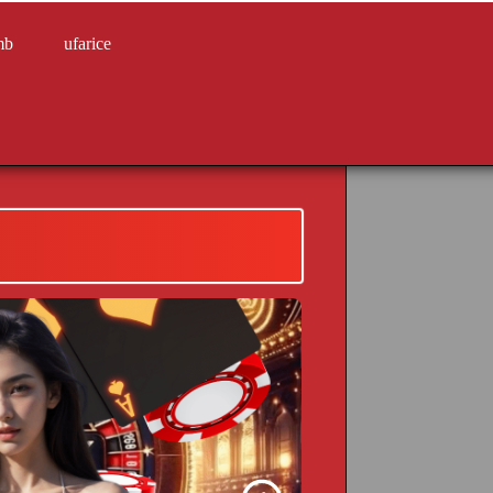
mb
ufarice