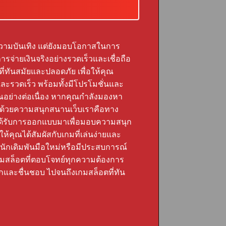
ความบันเทิง แต่ยังมอบโอกาสในการ
จ่ายเงินจริงอย่างรวดเร็วและเชื่อถือ
นที่ทันสมัยและปลอดภัย เพื่อให้คุณ
รวดเร็ว พร้อมทั้งมีโปรโมชั่นและ
ณอย่างต่อเนื่อง หากคุณกำลังมองหา
ปด้วยความสนุกสนานเว็บเราคือทาง
่ได้รับการออกแบบมาเพื่อมอบความสนุก
จะให้คุณได้สัมผัสกับเกมที่เล่นง่ายและ
็นนักเดิมพันมือใหม่หรือมีประสบการณ์
สล็อตที่ตอบโจทย์ทุกความต้องการ
จักและชื่นชอบ ไปจนถึงเกมสล็อตที่ทัน