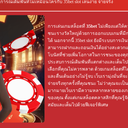
ารณ์เดิมพันที่ไม่เหมือนใครกับ 35bet slot เล่นง่าย จ่ายจริง
การเล่นเกมสล็อตที่
35bet
ไม่เพียงแต่ให้
ชนะรางวัลใหญ่ด้วยการออกแบบเกมที่มีการ
ได้ นอกจากนี้ 35bet
slot ยังมีระบบการเงิ
สามารถฝากและถอนเงินได้อย่างสะดวกและ
โบนัสที่ช่วยเพิ่มโอกาสในการชนะของคุ
ประสบการณ์เดิมพันที่แตกต่างและเต็มไ
เลือกที่คุณไม่ควรพลาด ด้วยเกมสล็อตที
และตื่นเต้นอย่างไม่รู้จบ เว็บเรามุ่งมั่นที่
จ่ายจริงทุกครั้งที่คุณชนะ ไม่ว่าคุณจะเป
มากมายเว็บเรามีความหลากหลายของเกม
ของคุณ ตั้งแต่เกมสล็อตคลาสสิกที่คุณรู้
สมัยและเต็มไปด้วยฟีเจอร์พิเศษ